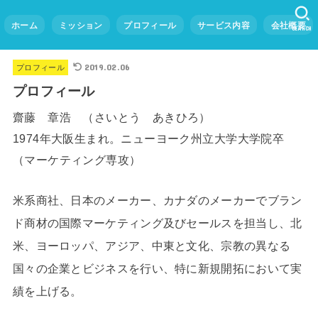
ホーム
ミッション
プロフィール
サービス内容
会社概要
SEARCH
プロフィール
2019.02.06
プロフィール
齋藤 章浩 （さいとう あきひろ）
1974年大阪生まれ。ニューヨーク州立大学大学院卒
（マーケティング専攻）
米系商社、日本のメーカー、カナダのメーカーでブラン
ド商材の国際マーケティング及びセールスを担当し、北
米、ヨーロッパ、アジア、中東と文化、宗教の異なる
国々の企業とビジネスを行い、特に新規開拓において実
績を上げる。